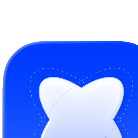
GitHub Sponsors
Buy me a coffee