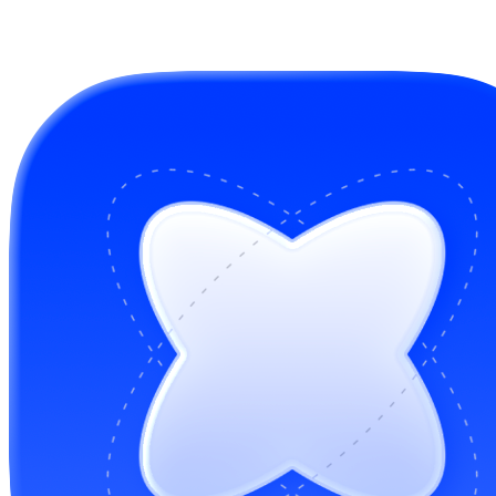
GitHub Sponsors
Mua cho tôi một ly cà phê