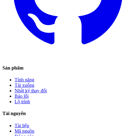
Sản phẩm
Tính năng
Tải xuống
Nhật ký thay đổi
Báo lỗi
Lộ trình
Tài nguyên
Tài liệu
Mã nguồn