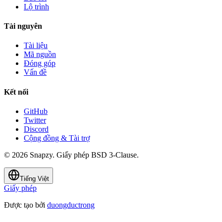
Lộ trình
Tài nguyên
Tài liệu
Mã nguồn
Đóng góp
Vấn đề
Kết nối
GitHub
Twitter
Discord
Cộng đồng & Tài trợ
© 2026 Snapzy. Giấy phép BSD 3-Clause.
Tiếng Việt
Giấy phép
Được tạo bởi
duongductrong