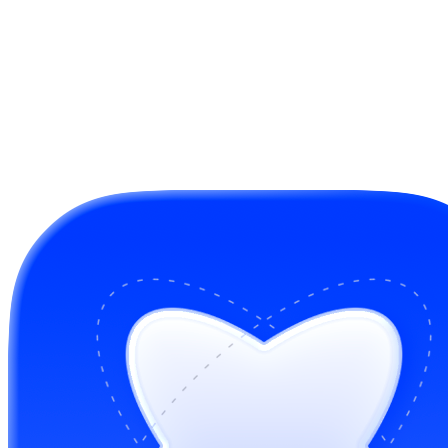
issue trên GitHub
— chúng tôi sẽ xem xét.
GitHub Sponsors
Mua cho tôi một ly cà phê