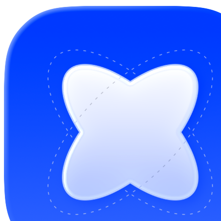
GitHub Sponsors
Buy me a coffee