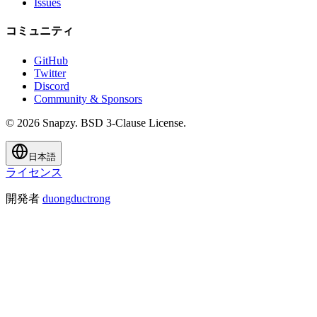
Issues
コミュニティ
GitHub
Twitter
Discord
Community & Sponsors
© 2026 Snapzy. BSD 3-Clause License.
日本語
ライセンス
開発者
duongductrong