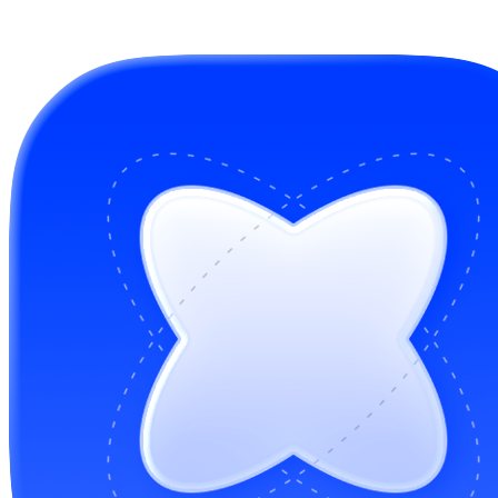
GitHub Sponsors
Buy me a coffee