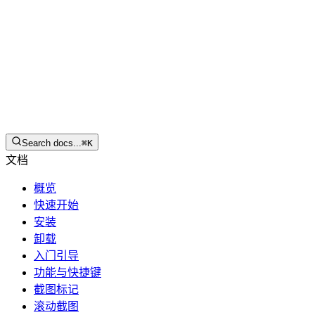
简体中文
下载
Search docs...
⌘
K
文档
概览
快速开始
安装
卸载
入门引导
功能与快捷键
截图标记
滚动截图