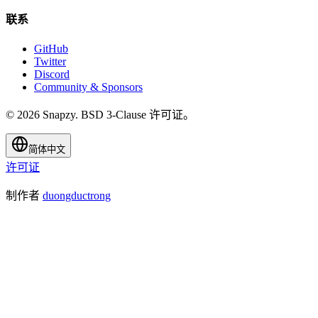
联系
GitHub
Twitter
Discord
Community & Sponsors
© 2026 Snapzy. BSD 3-Clause 许可证。
简体中文
许可证
制作者
duongductrong