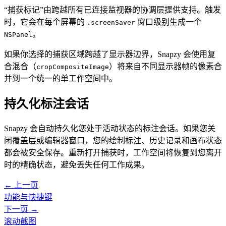
“捕获标记”由跨越所有已连接监视器的协调层提供支持。触发
时，它会在每个屏幕的
窗口级别生成一个
.screenSaver
。
NSPanel
如果你选择的捕获区域跨越了显示器边界，Snapzy 会使用复
合混合（
）将来自不同显示器帧的像素合
cropCompositeImage
并到一个统一的单工作空间中。
持久化标注会话
Snapzy 会自动持久化您处于活动状态的标注会话。如果您关
闭覆盖层或编辑器窗口，您的绘制标注、历史记录和画布状态
都会被安全保存。重新打开捕获时，工作空间将恢复到您离开
时的精确状态，避免丢失任何工作成果。
← 上一页
功能与快捷键
下一页 →
滚动截图