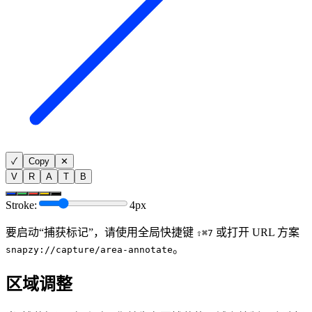
✓
Copy
✕
V
R
A
T
B
Stroke:
4
px
要启动“捕获标记”，请使用全局快捷键
或打开 URL 方案
⇧⌘7
。
snapzy://capture/area-annotate
区域调整