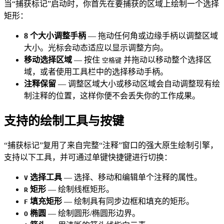
当“捕获标记”启动时，你首先在要捕获的区域上绘制一个选择
矩形：
8 个大小调整手柄
— 拖动任何角或边缘手柄以调整区域
大小。光标会动态适应以显示调整方向。
移动选择区域
— 按住
并拖动以移动整个选择区
空格键
域，或者使用工具栏中的选择移动手柄。
注释保留
— 调整区域大小或移动区域会自动调整现有绘
制注释的位置，这样你便不会丢失你的工作成果。
支持的绘制工具与按键
“捕获标记”复用了来自完整“注释”窗口的强大原生绘制引擎，
支持以下工具，并可通过单键快捷键进行切换：
选择工具
— 选择、移动和编辑单个注释的属性。
V
矩形
— 绘制线框矩形。
R
填充矩形
— 绘制具有同步边框和填充的矩形。
F
椭圆
— 绘制圆形/椭圆形边界。
O