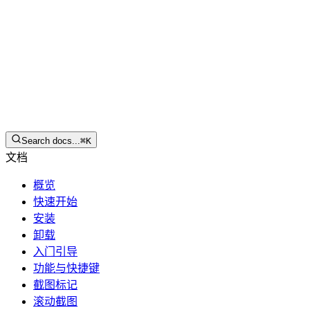
简体中文
下载
Search docs...
⌘
K
文档
概览
快速开始
安装
卸载
入门引导
功能与快捷键
截图标记
滚动截图