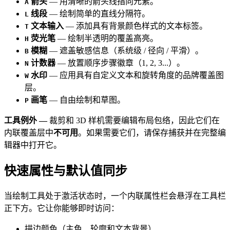
箭头
— 用清晰的箭头线指向元素。
A
线段
— 绘制简单的直线分隔符。
L
文本输入
— 添加具有背景颜色样式的文本标签。
T
荧光笔
— 绘制半透明的覆盖高亮。
H
模糊
— 遮盖敏感信息（系统级 / 径向 / 平滑）。
B
计数器
— 放置顺序步骤徽章（1, 2, 3...）。
N
水印
— 应用具有自定义文本和旋转角度的品牌覆盖图
W
层。
画笔
— 自由绘制和草图。
P
工具例外 —
裁剪和 3D 样机需要编辑布局包络，因此它们在
内联覆盖层中
不可用
。如果需要它们，请保存捕获并在完整编
辑器中打开它。
快速属性与默认值同步
当绘制工具处于激活状态时，一个内联属性栏会悬浮在工具栏
正下方。它让你能够即时访问：
描边颜色（主色、轮廓和文本背景）