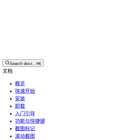
简体中文
下载
Search docs...
⌘
K
文档
概览
快速开始
安装
卸载
入门引导
功能与快捷键
截图标记
滚动截图