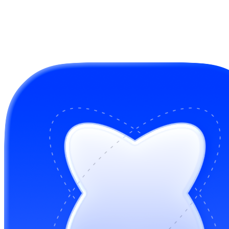
GitHub Sponsors
Buy me a coffee