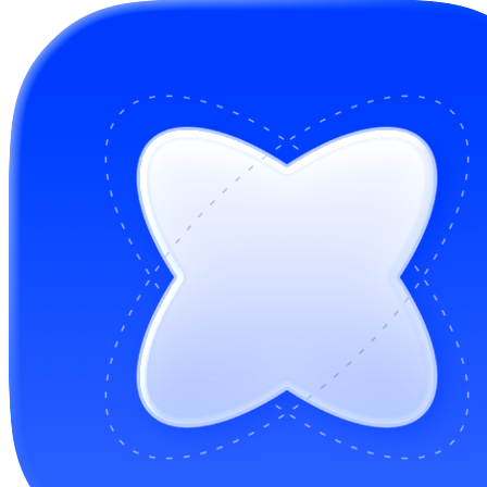
GitHub Sponsors
Buy me a coffee