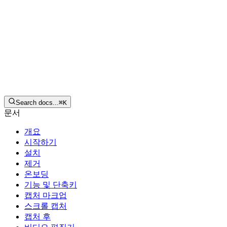
한국어
다운로드
Search docs...
⌘
K
문서
개요
시작하기
설치
제거
온보딩
기능 및 단축키
캡처 마크업
스크롤 캡처
캡처 후