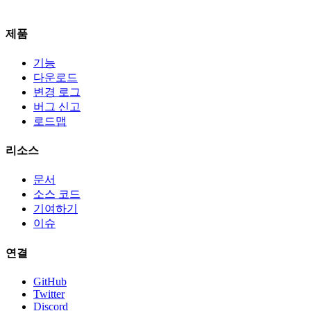
제품
기능
다운로드
변경 로그
버그 신고
로드맵
리소스
문서
소스 코드
기여하기
이슈
연결
GitHub
Twitter
Discord