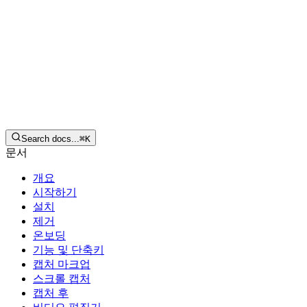
한국어
다운로드
Search docs...
⌘
K
문서
개요
시작하기
설치
제거
온보딩
기능 및 단축키
캡처 마크업
스크롤 캡처
캡처 후