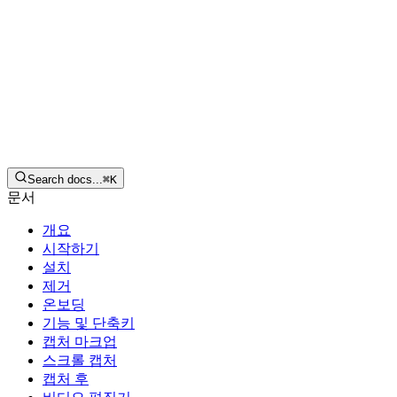
한국어
다운로드
Search docs...
⌘
K
문서
개요
시작하기
설치
제거
온보딩
기능 및 단축키
캡처 마크업
스크롤 캡처
캡처 후