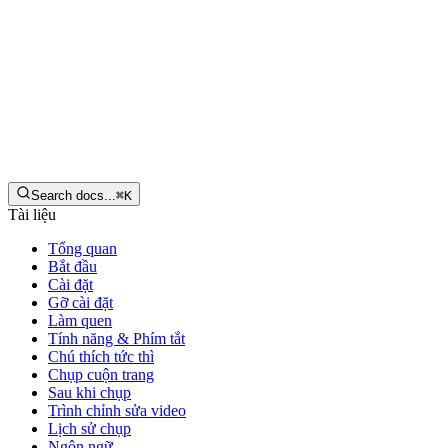
Tiếng Việt
Tải xuống
Search docs...
⌘
K
Tài liệu
Tổng quan
Bắt đầu
Cài đặt
Gỡ cài đặt
Làm quen
Tính năng & Phím tắt
Chú thích tức thì
Chụp cuộn trang
Sau khi chụp
Trình chỉnh sửa video
Lịch sử chụp
Ngôn ngữ