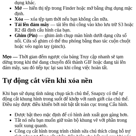
dụng khác.
Mở
— hiển thị tệp trong Finder hoặc mở bằng ứng dụng mặc
định.
Xóa
— xóa tệp tạm thời nếu bạn không cần nữa.
Tải lên đám mây
— tải lên thủ công vào kho lưu trữ S3 hoặc
R2 đã định cấu hình của bạn.
Ghim (Pin)
— ghim ảnh chụp màn hình dưới dạng cửa sổ
nổi. Cửa sổ ghim có thể thu phóng bằng thao tác cuộn chuột
hoặc véo ngón tay (pinch).
Mẹo —
Thời gian đếm ngược của bảng Truy cập nhanh sẽ tạm
dừng trong khi thẻ đang chuyển đổi thành GIF hoặc đang tải lên
đám mây, sau đó tiếp tục lại sau khi công việc hoàn tất.
Tự động cắt viền khi xóa nền
Khi bạn sử dụng tính năng chụp tách chủ thể, Snapzy có thể tự
động cắt khung hình trong suốt để khớp với ranh giới của chủ thể.
Điều này được điều khiển bởi nút bật tắt toàn cục trong Cấu hình.
Được bật theo mặc định để có hình ảnh xuất gọn gàng hơn.
Tắt nó nếu bạn muốn giữ toàn bộ khung vẽ với phần trong
suốt xung quanh.
Công cụ cắt hình trong trình chỉnh sửa chú thích cũng hỗ trợ