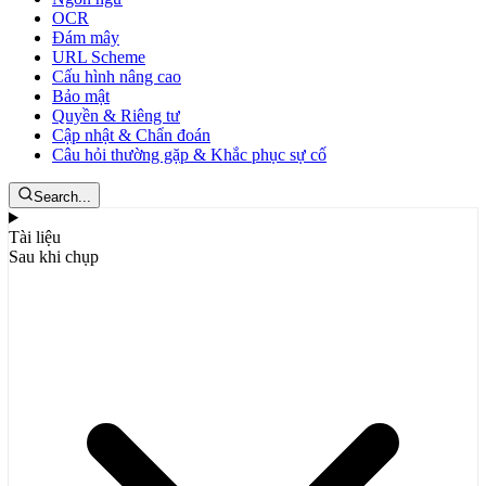
OCR
Đám mây
URL Scheme
Cấu hình nâng cao
Bảo mật
Quyền & Riêng tư
Cập nhật & Chẩn đoán
Câu hỏi thường gặp & Khắc phục sự cố
Search...
Tài liệu
Sau khi chụp