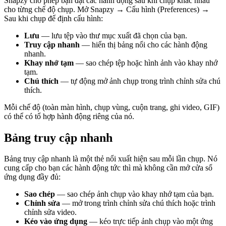
Snapzy cho phép bạn đặt các hành động sau khi chụp khác nhau
cho từng chế độ chụp. Mở Snapzy → Cấu hình (Preferences) →
Sau khi chụp để định cấu hình:
Lưu
— lưu tệp vào thư mục xuất đã chọn của bạn.
Truy cập nhanh
— hiển thị bảng nổi cho các hành động
nhanh.
Khay nhớ tạm
— sao chép tệp hoặc hình ảnh vào khay nhớ
tạm.
Chú thích
— tự động mở ảnh chụp trong trình chỉnh sửa chú
thích.
Mỗi chế độ (toàn màn hình, chụp vùng, cuộn trang, ghi video, GIF)
có thể có tổ hợp hành động riêng của nó.
Bảng truy cập nhanh
Bảng truy cập nhanh là một thẻ nổi xuất hiện sau mỗi lần chụp. Nó
cung cấp cho bạn các hành động tức thì mà không cần mở cửa sổ
ứng dụng đầy đủ:
Sao chép
— sao chép ảnh chụp vào khay nhớ tạm của bạn.
Chỉnh sửa
— mở trong trình chỉnh sửa chú thích hoặc trình
chỉnh sửa video.
Kéo vào ứng dụng
— kéo trực tiếp ảnh chụp vào một ứng