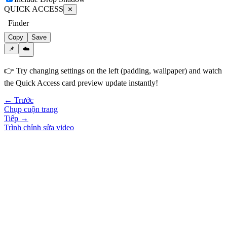
QUICK ACCESS
✕
Finder
Copy
Save
📌
☁️
👉 Try changing settings on the left (padding, wallpaper) and watch
the Quick Access card preview update instantly!
← Trước
Chụp cuộn trang
Tiếp →
Trình chỉnh sửa video