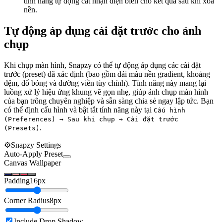
tính năng tự động cắt nhận diện biên cho kết quả sau khi xóa
nền.
Tự động áp dụng cài đặt trước cho ảnh
chụp
Khi chụp màn hình, Snapzy có thể tự động áp dụng các cài đặt
trước (preset) đã xác định (bao gồm dải màu nền gradient, khoảng
đệm, đổ bóng và đường viền tùy chỉnh). Tính năng này mang lại
luồng xử lý hiệu ứng khung vẽ gọn nhẹ, giúp ảnh chụp màn hình
của bạn trông chuyên nghiệp và sẵn sàng chia sẻ ngay lập tức. Bạn
có thể định cấu hình và bật tắt tính năng này tại
Cấu hình
(Preferences) → Sau khi chụp → Cài đặt trước
.
(Presets)
⚙️
Snapzy Settings
Auto-Apply Preset
Canvas Wallpaper
Padding
16
px
Corner Radius
8
px
Include Drop Shadow