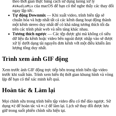
theo thời gian thực bằng cách sử dụng luồng xử lý
của macOS để bạn có thể nghe thấy các thay đổi
AVAudioMix
ngay lập tức.
Tự động Downmix
— Khi xuất video, trình biên tập sẽ
chuẩn hóa và hợp nhất tất cả các kênh đang hoạt động thành
một kênh stereo duy nhất để có khả năng tương thích tối đa
trên các trình phát web và nền tảng khác nhau.
Tương thích ngược
— Các tệp được ghi mà không có siêu
dữ liệu đa kênh hoặc video bên ngoài được nhập vào sẽ được
xử lý dưới dạng tài nguyên đơn kênh với một điều khiển âm
lượng tổng duy nhất.
Trình xem ảnh GIF động
Xem trước ảnh GIF động trực tiếp bên trong trình biên tập video
trước khi xuất bản. Trình xem hiển thị thời gian khung hình và vòng
lặp để bạn có thể xác minh kết quả.
Hoàn tác & Làm lại
Mọi chỉnh sửa trong trình biên tập video đều có thể đảo ngược. Sử
dụng
để hoàn tác và
để làm lại. Lịch sử thay đổi được lưu
⌘Z
⌘⇧Z
giữ trong suốt phiên chỉnh sửa hiện tại.