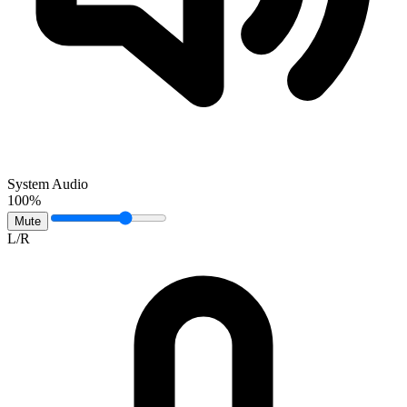
System Audio
100%
Mute
L/R