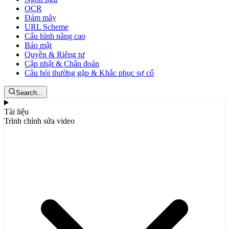
OCR
Đám mây
URL Scheme
Cấu hình nâng cao
Bảo mật
Quyền & Riêng tư
Cập nhật & Chẩn đoán
Câu hỏi thường gặp & Khắc phục sự cố
Search...
Tài liệu
Trình chỉnh sửa video