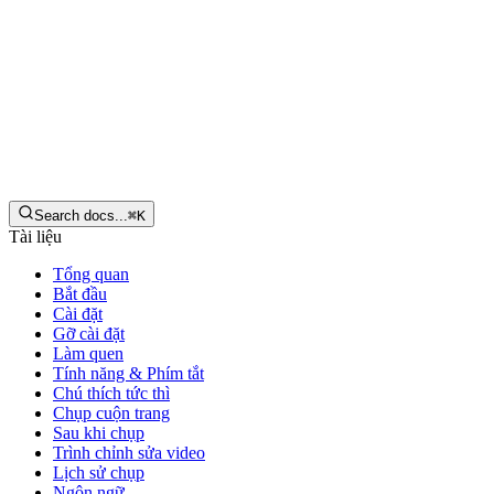
Tiếng Việt
Tải xuống
Search docs...
⌘
K
Tài liệu
Tổng quan
Bắt đầu
Cài đặt
Gỡ cài đặt
Làm quen
Tính năng & Phím tắt
Chú thích tức thì
Chụp cuộn trang
Sau khi chụp
Trình chỉnh sửa video
Lịch sử chụp
Ngôn ngữ