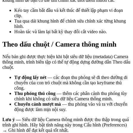
khung hình để bạn có thể tìm chính xác thời điểm muốn cắt.
Kéo tay cầm bắt đầu và kết thúc để thiết lập phạm vi đoạn
clip.
Tua qua dải khung hình để chỉnh sửa chính xác từng khung
hình.
Hoàn tác và làm lại bất kỳ thay đổi cắt video nào.
Theo dấu chuột / Camera thông minh
Nếu bản ghi được thực hiện khi bật siêu dữ liệu (metadata) Camera
thông minh, trình biên tập có thể tự động dựng đường dẫn Theo dấu
chuột.
Tự động lấy nét
— các đoạn thu phóng sẽ đi theo đường di
chuyển của con trỏ chuột mà không cần tạo keyframe thủ
công.
Thu phóng thủ công
— thêm các phân cảnh thu phóng tùy
chỉnh khi không có siêu dữ liệu Camera thông minh.
Chuyển cảnh mượt mà
— thu phóng vào và ra với chuyển
động được làm mịn nội suy.
Lưu ý —
Siêu dữ liệu Camera thông minh được thu thập trong quá
trình ghi hình. Hãy bật tính năng này trong Cấu hình (Preferences)
→ Ghi hình để đạt kết quả tốt nhất.