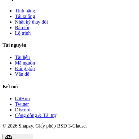
Tính năng
Tải xuống
Nhật ký thay đổi
Báo lỗi
Lộ trình
Tài nguyên
Tài liệu
Mã nguồn
Đóng góp
Vấn đề
Kết nối
GitHub
Twitter
Discord
Cộng đồng & Tài trợ
© 2026 Snapzy. Giấy phép BSD 3-Clause.