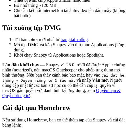
Thiết bị Mac chip Apple Silicon hoặc Intel
Bộ nhớ trống ~120 MB
Chỉ cần kết nối Internet khi tải ảnh/video lên đám mây (không
bắt buộc)
Tải xuống tệp DMG
Tải bản
mới nhất từ
trang tải xuống
.
.dmg
Mở tệp DMG và kéo Snapzy vào thư mục Applications (Ứng
dụng).
Khởi chạy Snapzy từ Applications hoặc Spotlight.
Lần đầu khởi chạy —
Snapzy v1.25.0 trở đi đã được Apple chứng
nhận (notarized), nên macOS Gatekeeper cho phép ứng dụng mở
bình thường. Nếu bạn thấy cảnh báo bảo mật, hãy vào
Cài đặt hệ
và nhấp
Vẫn mở
. Người
thống → Quyền riêng tư & Bảo mật
dùng cập nhật từ các bản ad-hoc cũ có thể cần cấp lại quyền vì
macOS gắn quyền với danh tính ký ứng dụng; xem
Quyền hạn &
Quyền riêng tư
.
Cài đặt qua Homebrew
Nếu sử dụng Homebrew, bạn có thể thêm tap của Snapzy và cài đặt
bằng lệnh: