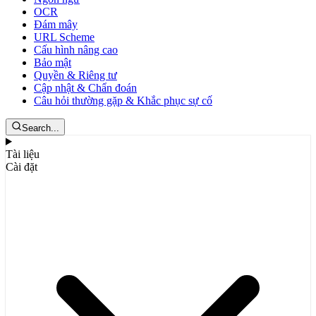
OCR
Đám mây
URL Scheme
Cấu hình nâng cao
Bảo mật
Quyền & Riêng tư
Cập nhật & Chẩn đoán
Câu hỏi thường gặp & Khắc phục sự cố
Search...
Tài liệu
Cài đặt