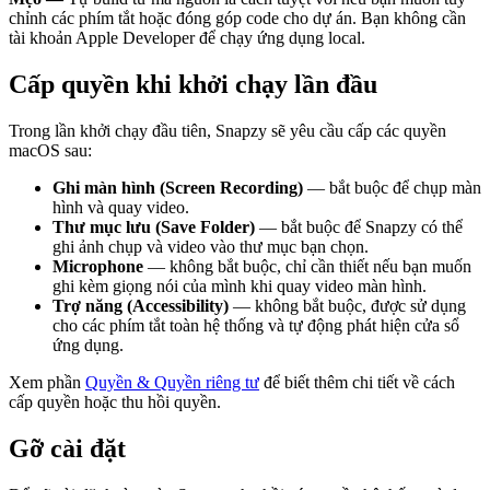
chỉnh các phím tắt hoặc đóng góp code cho dự án. Bạn không cần
tài khoản Apple Developer để chạy ứng dụng local.
Cấp quyền khi khởi chạy lần đầu
Trong lần khởi chạy đầu tiên, Snapzy sẽ yêu cầu cấp các quyền
macOS sau:
Ghi màn hình (Screen Recording)
— bắt buộc để chụp màn
hình và quay video.
Thư mục lưu (Save Folder)
— bắt buộc để Snapzy có thể
ghi ảnh chụp và video vào thư mục bạn chọn.
Microphone
— không bắt buộc, chỉ cần thiết nếu bạn muốn
ghi kèm giọng nói của mình khi quay video màn hình.
Trợ năng (Accessibility)
— không bắt buộc, được sử dụng
cho các phím tắt toàn hệ thống và tự động phát hiện cửa sổ
ứng dụng.
Xem phần
Quyền & Quyền riêng tư
để biết thêm chi tiết về cách
cấp quyền hoặc thu hồi quyền.
Gỡ cài đặt