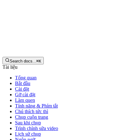
Tiếng Việt
Tải xuống
Search docs...
⌘
K
Tài liệu
Tổng quan
Bắt đầu
Cài đặt
Gỡ cài đặt
Làm quen
Tính năng & Phím tắt
Chú thích tức thì
Chụp cuộn trang
Sau khi chụp
Trình chỉnh sửa video
Lịch sử chụp
Ngôn ngữ