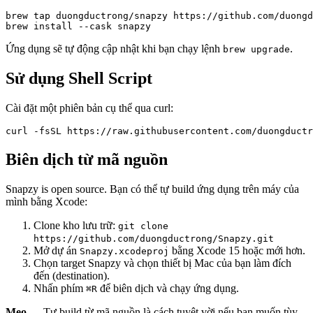
brew tap duongductrong/snapzy https://github.com/duongd
Ứng dụng sẽ tự động cập nhật khi bạn chạy lệnh
.
brew upgrade
Sử dụng Shell Script
Cài đặt một phiên bản cụ thể qua curl:
Biên dịch từ mã nguồn
Snapzy is open source. Bạn có thể tự build ứng dụng trên máy của
mình bằng Xcode:
Clone kho lưu trữ:
git clone
https://github.com/duongductrong/Snapzy.git
Mở dự án
bằng Xcode 15 hoặc mới hơn.
Snapzy.xcodeproj
Chọn target Snapzy và chọn thiết bị Mac của bạn làm đích
đến (destination).
Nhấn phím
để biên dịch và chạy ứng dụng.
⌘R
Mẹo —
Tự build từ mã nguồn là cách tuyệt vời nếu bạn muốn tùy