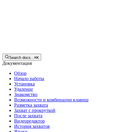
Русский
Скачать
Search docs...
⌘
K
Документация
Обзор
Начало работы
Установка
Удаление
Знакомство
Возможности и комбинации клавиш
Разметка захвата
Захват с прокруткой
После захвата
Видеоредактор
История захватов
Языки