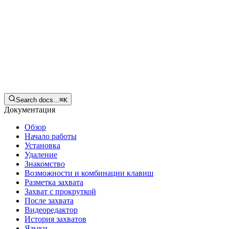
Русский
Скачать
Search docs...
⌘
K
Документация
Обзор
Начало работы
Установка
Удаление
Знакомство
Возможности и комбинации клавиш
Разметка захвата
Захват с прокруткой
После захвата
Видеоредактор
История захватов
Языки