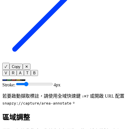
✓
Copy
✕
V
R
A
T
B
Stroke:
4
px
若要啟動擷取標註，請使用全域快速鍵
或開啟 URL 配置
⇧⌘7
。
snapzy://capture/area-annotate
區域調整