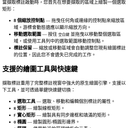
當擷取標註啟動時，您首先在想要擷取的區域上繪製一個選取
矩形：
8 個縮放控制點
— 拖曳任何角或邊緣的控制點來縮放區
域。游標會動態適應以顯示縮放方向。
移動選取範圍
— 按住
並拖曳以移動整個選取區
空白鍵
域，或使用工具列中的選取範圍移動控制點。
標註保留
— 縮放或移動區域會自動調整您現有繪圖標註
的位置，因此您不會遺失已完成的工作。
支援的繪圖工具與快速鍵
擷取標註重用了完整標註視窗中強大的原生繪圖引擎，支援以
下工具，並可透過單鍵快速鍵切換：
選取工具
— 選取、移動和編輯個別標註的屬性。
V
矩形
— 繪製線框矩形。
R
實心矩形
— 繪製具有同步邊框和填滿的矩形。
F
橢圓
— 繪製圓形/橢圓形邊界。
O