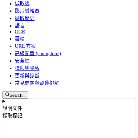
擷取後
影片編輯器
擷取歷史
語言
OCR
雲端
URL 方案
高級配置 (config.toml)
安全性
權限與隱私
更新與診斷
常見問題與疑難排解
Search...
說明文件
擷取標記