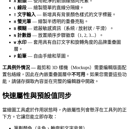
箭頭
— 使用乾淨的箭頭線指向元素。
A
線段
— 繪製簡單的直線分隔線。
L
文字輸入
— 新增具有背景顏色樣式的文字標籤。
T
螢光筆
— 繪製半透明的重疊亮點。
H
模糊
— 遮蔽敏感資訊（系統 / 放射狀 / 平滑）。
B
計數器
— 放置順序步驟徽章（1, 2, 3...）。
N
水印
— 套用具有自訂文字和旋轉角度的品牌重疊圖
W
層。
鉛筆
— 自由手繪和草圖。
P
工具例外情況 —
裁剪和 3D 樣機（Mockups）需要編輯版面配
置包絡線，因此在內嵌重疊圖層中
不可用
。如果您需要這些功
能，請儲存擷取內容並在完整的編輯器中開啟。
快速屬性與預設值同步
當繪圖工具處於作用狀態時，內嵌屬性列會懸浮在工具列的正
下方。它讓您能立即存取：
筆劃顏色（主色、輪廓和文字背景）