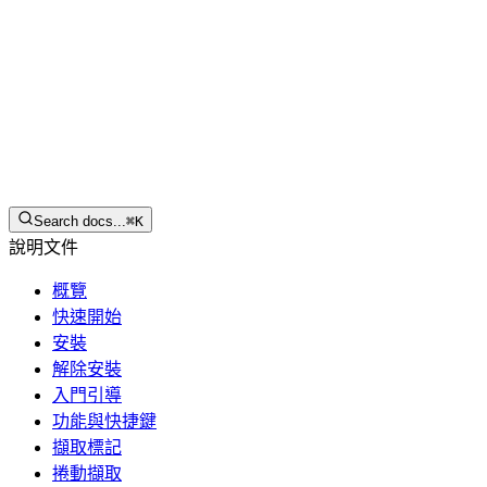
繁體中文
下載
Search docs...
⌘
K
說明文件
概覽
快速開始
安裝
解除安裝
入門引導
功能與快捷鍵
擷取標記
捲動擷取