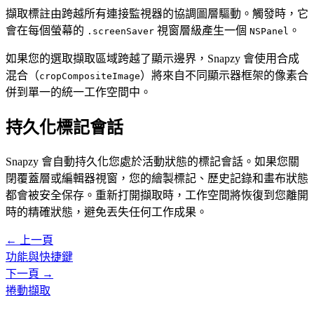
擷取標註由跨越所有連接監視器的協調圖層驅動。觸發時，它
會在每個螢幕的
視窗層級產生一個
。
.screenSaver
NSPanel
如果您的選取擷取區域跨越了顯示邊界，Snapzy 會使用合成
混合（
）將來自不同顯示器框架的像素合
cropCompositeImage
併到單一的統一工作空間中。
持久化標記會話
Snapzy 會自動持久化您處於活動狀態的標記會話。如果您關
閉覆蓋層或編輯器視窗，您的繪製標記、歷史記錄和畫布狀態
都會被安全保存。重新打開擷取時，工作空間將恢復到您離開
時的精確狀態，避免丟失任何工作成果。
← 上一頁
功能與快捷鍵
下一頁 →
捲動擷取