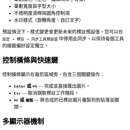
筆劃寬度與字型大小
不透明度滑桿與圓角控制項
水印樣式（旋轉角度、自訂文字）
預設情況下，樣式變更會更新未來的標註預設值。您可以在
中停用此同步，以保持每個工具
設定 → 標註 → 同步工具預設值
的繪圖偏好設定獨立。
控制橫條與快速鍵
控制橫條顯示在裁剪區域旁，包含三個關鍵操作：
或
— 完成並直接匯出圖片。
Enter
⌘S
— 取消擷取標註工作階段。
Esc
或
— 將合成的已標註圖片複製到剪貼簿並關
⌘C
複製
閉。
多顯示器機制