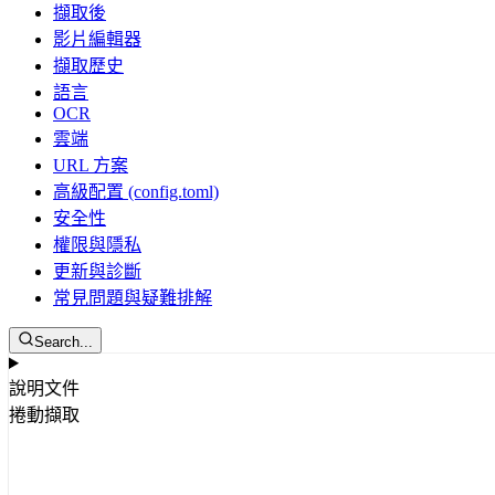
擷取後
影片編輯器
擷取歷史
語言
OCR
雲端
URL 方案
高級配置 (config.toml)
安全性
權限與隱私
更新與診斷
常見問題與疑難排解
Search...
說明文件
捲動擷取