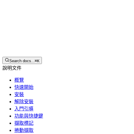
繁體中文
下載
Search docs...
⌘
K
說明文件
概覽
快速開始
安裝
解除安裝
入門引導
功能與快捷鍵
擷取標記
捲動擷取