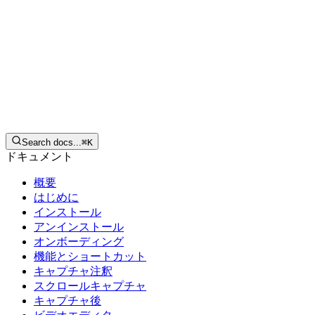
日本語
ダウンロード
Search docs...
⌘
K
ドキュメント
概要
はじめに
インストール
アンインストール
オンボーディング
機能とショートカット
キャプチャ注釈
スクロールキャプチャ
キャプチャ後