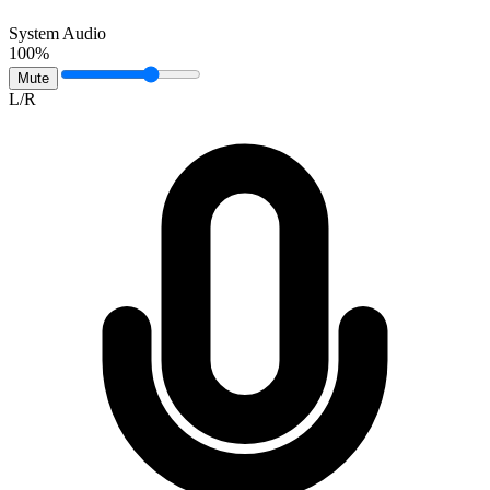
System Audio
100%
Mute
L/R